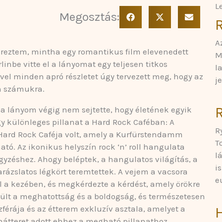
L
Megosztás:
A
éreztem, mintha egy romantikus film elevenedett
M
nbe vitte el a lányomat egy teljesen titkos
l
el minden apró részletet úgy tervezett meg, hogy az
j
en számukra.
R
 lányom végig nem sejtette, hogy életének egyik
gy különleges pillanat a Hard Rock Caféban: A
R
 Hard Rock Caféja volt, amely a Kurfürstendamm
T
tó. Az ikonikus helyszín rock ‘n’ roll hangulata
l
jegyzéshez. Ahogy beléptek, a hangulatos világítás, a
i
varázslatos légkört teremtettek. A vejem a vacsora
e
l a kezében, és megkérdezte a kérdést, amely örökre
iült a meghatottság és a boldogság, és természetesen
férája és az étterem exkluzív asztala, amelyet a
 hátteret adott ehhez a megható pillanathoz.