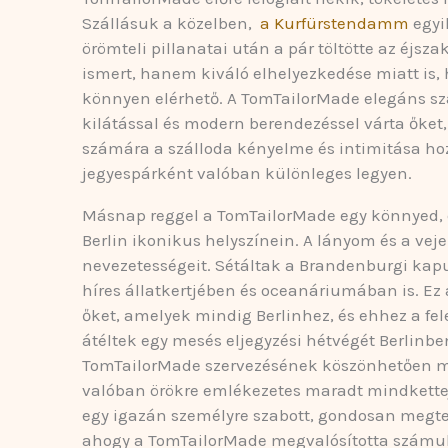
Szállásuk a közelben,
a Kurfürstendamm
egyi
örömteli pillanatai után a pár töltötte az éjsz
ismert, hanem kiváló elhelyezkedése miatt is,
könnyen elérhető. A TomTailorMade elegáns szá
kilátással és modern berendezéssel várta őket,
számára a szálloda kényelme és intimitása hoz
jegyespárként valóban különleges legyen.
Másnap reggel a TomTailorMade egy könnyed, d
Berlin ikonikus helyszínein. A lányom és a veje
nevezetességeit. Sétáltak a Brandenburgi kapu
híres állatkertjében és oceanáriumában is. Ez
őket, amelyek mindig Berlinhez, és ehhez a fel
átéltek egy mesés eljegyzési hétvégét Berlinbe
TomTailorMade szervezésének köszönhetően min
valóban örökre emlékezetes maradt mindkettej
egy igazán személyre szabott, gondosan megter
ahogy a TomTailorMade megvalósította számukra