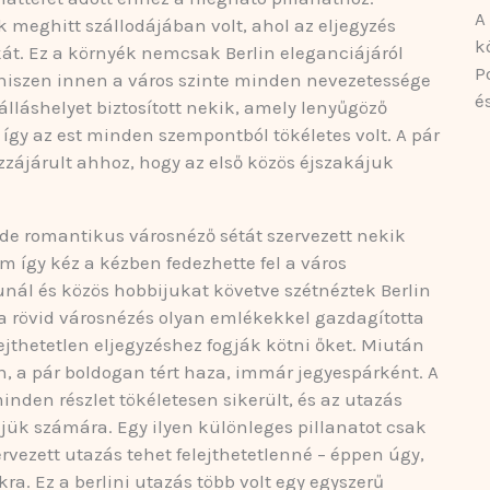
A
k meghitt szállodájában volt, ahol az eljegyzés
k
akát. Ez a környék nemcsak Berlin eleganciájáról
P
 hiszen innen a város szinte minden nevezetessége
é
lláshelyet biztosított nekik, amely lenyűgöző
 így az est minden szempontból tökéletes volt. A pár
zájárult ahhoz, hogy az első közös éjszakájuk
e romantikus városnéző sétát szervezett nekik
m így kéz a kézben fedezhette fel a város
nál és közös hobbijukat követve szétnéztek Berlin
 a rövid városnézés olyan emlékekkel gazdagította
ejthetetlen eljegyzéshez fogják kötni őket. Miután
n, a pár boldogan tért haza, immár jegyespárként. A
den részlet tökéletesen sikerült, és az utazás
ük számára. Egy ilyen különleges pillanatot csak
vezett utazás tehet felejthetetlenné – éppen úgy,
. Ez a berlini utazás több volt egy egyszerű