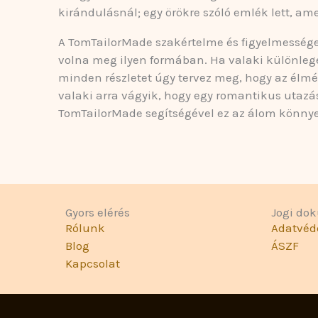
kirándulásnál; egy örökre szóló emlék lett, am
A TomTailorMade szakértelme és figyelmessége 
volna meg ilyen formában. Ha valaki különleg
minden részletet úgy tervez meg, hogy az élmé
valaki arra vágyik, hogy egy romantikus utazás
TomTailorMade segítségével ez az álom könny
Gyors elérés
Jogi d
Rólunk
Adatvéd
Blog
ÁSZF
Kapcsolat