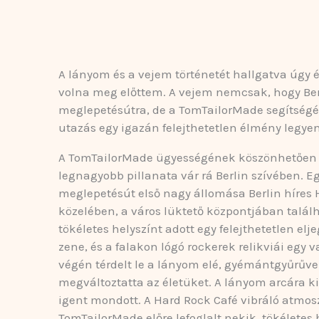
A lányom és a vejem történetét hallgatva úgy 
volna meg előttem. A vejem nemcsak, hogy Berli
meglepetésútra, de a TomTailorMade segítségév
utazás egy igazán felejthetetlen élmény legy
A TomTailorMade ügyességének köszönhetően a
legnagyobb pillanata vár rá Berlin szívében. E
meglepetésút első nagy állomása Berlin híres
közelében, a város lüktető központjában találha
tökéletes helyszínt adott egy felejthetetlen el
zene, és a falakon lógó rockerek relikviái egy 
végén térdelt le a lányom elé, gyémántgyűrűve
megváltoztatta az életüket. A lányom arcára k
igent mondott. A Hard Rock Café vibráló atmosz
TomTailorMade előre lefoglalt nekik, tökéletes