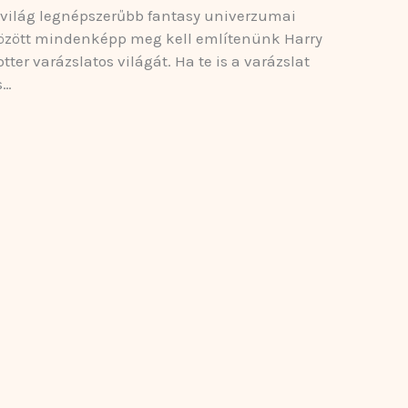
 világ legnépszerűbb fantasy univerzumai
özött mindenképp meg kell említenünk Harry
otter varázslatos világát. Ha te is a varázslat
s…