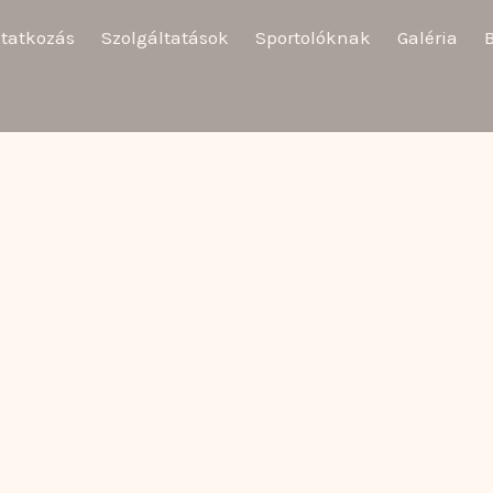
tatkozás
Szolgáltatások
Sportolóknak
Galéria
B