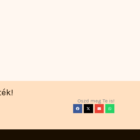
ték!
Oszd meg Te is!