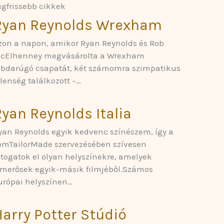
egfrissebb cikkek
Ryan Reynolds Wrexham
zon a napon, amikor Ryan Reynolds és Rob
cElhenney megvásárolta a Wrexham
abdarúgó csapatát, két számomra szimpatikus
elenség találkozott –…
yan Reynolds Italia
yan Reynolds egyik kedvenc színészem, így a
omTailorMade szervezésében szívesen
átogatok el olyan helyszínekre, amelyek
smerősek egyik-másik filmjéből.Számos
urópai helyszínen…
Harry Potter Stúdió