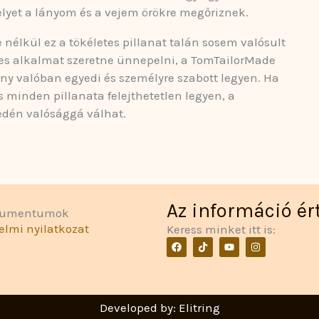
elyet a lányom és a vejem örökre megőriznek.
nélkül ez a tökéletes pillanat talán sosem valósult
es alkalmat szeretne ünnepelni, a TomTailorMade
ny valóban egyedi és személyre szabott legyen. Ha
 minden pillanata felejthetetlen legyen, a
edén valósággá válhat.
Az információ ér
okumentumok
elmi nyilatkozat
Keress minket itt is:
F
T
Y
I
a
i
o
n
c
k
u
s
e
t
t
t
b
o
u
a
o
k
b
g
o
e
r
Developed by: Elitring
k
a