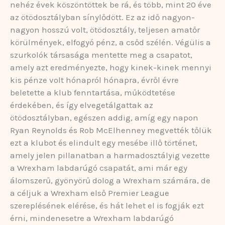
nehéz évek köszöntöttek be rá, és több, mint 20 éve
az ötödosztályban sínylődött. Ez az idő nagyon-
nagyon hosszú volt, ötödosztály, teljesen amatőr
körülmények, elfogyó pénz, a csőd szélén. Végülis a
szurkolók társasága mentette meg a csapatot,
amely azt eredményezte, hogy kinek-kinek mennyi
kis pénze volt hónapról hónapra, évről évre
beletette a klub fenntartása, működtetése
érdekében, és így elvegetálgattak az
ötödosztályban, egészen addig, amíg egy napon
Ryan Reynolds és Rob McElhenney megvették tőlük
ezt a klubot és elindult egy mesébe illő történet,
amely jelen pillanatban a harmadosztályig vezette
a Wrexham labdarúgó csapatát, ami már egy
álomszerű, gyönyörű dolog a Wrexham számára, de
a céljuk a Wrexham első Premier League
szereplésének elérése, és hát lehet el is fogják ezt
érni, mindenesetre a Wrexham labdarúgó