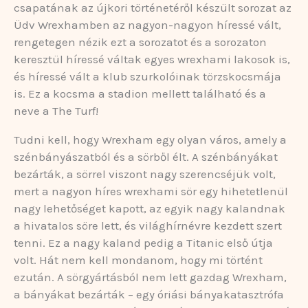
csapatának az újkori történetéről készült sorozat az
Üdv Wrexhamben az nagyon-nagyon híressé vált,
rengetegen nézik ezt a sorozatot és a sorozaton
keresztül híressé váltak egyes wrexhami lakosok is,
és híressé vált a klub szurkolóinak törzskocsmája
is. Ez a kocsma a stadion mellett található és a
neve a The Turf!
Tudni kell, hogy Wrexham egy olyan város, amely a
szénbányászatból és a sörből élt. A szénbányákat
bezárták, a sörrel viszont nagy szerencséjük volt,
mert a nagyon híres wrexhami sör egy hihetetlenül
nagy lehetőséget kapott, az egyik nagy kalandnak
a hivatalos söre lett, és világhírnévre kezdett szert
tenni. Ez a nagy kaland pedig a Titanic első útja
volt. Hát nem kell mondanom, hogy mi történt
ezután. A sörgyártásból nem lett gazdag Wrexham,
a bányákat bezárták – egy óriási bányakatasztrófa