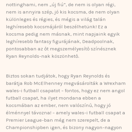
nottinghami, nem „új fiú”, de nem is olyan régi,
nem is annyira szép, jó kis kocsma, de nem olyan
különleges és régies, és mégis a világ talán
leghíresebb kocsmájáról beszélhetünk! Ez a
kocsma pedig nem másnak, mint napjaink egyik
leghíresebb fantasy figurájának, Deadpoolnak,
pontosabban az őt megszemélyesítő színésznek
Ryan Reynolds-nak köszönhető.
Biztos sokan tudjátok, hogy Ryan Reynolds és
barátja Rob McElhenney megvásárolták a Wrexham
wales-i futball csapatot – fontos, hogy ez nem angol
futball csapat, ha ilyet mondana ebben a
kocsmában az ember, nem valószínű, hogy jó
élménnyel távozna! – amely wales-i futball csapat a
Premier League-ban még nem szerepelt, de a
Championshipben igen, és bizony nagyon-nagyon