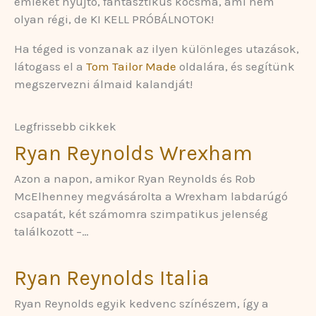
emléket nyújtó, fantasztikus kocsma, ami nem
olyan régi, de KI KELL PRÓBÁLNOTOK!
Ha téged is vonzanak az ilyen különleges utazások,
látogass el a
Tom Tailor Made
oldalára, és segítünk
megszervezni álmaid kalandját!
Legfrissebb cikkek
Ryan Reynolds Wrexham
Azon a napon, amikor Ryan Reynolds és Rob
McElhenney megvásárolta a Wrexham labdarúgó
csapatát, két számomra szimpatikus jelenség
találkozott –…
Ryan Reynolds Italia
Ryan Reynolds egyik kedvenc színészem, így a