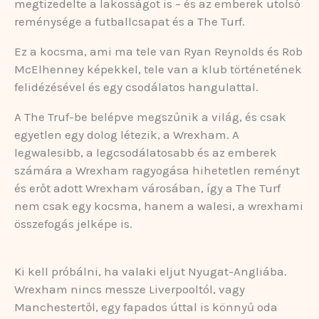
megtizedelte a lakosságot is – és az emberek utolsó
reménysége a futballcsapat és a The Turf.
Ez a kocsma, ami ma tele van Ryan Reynolds és Rob
McElhenney képekkel, tele van a klub történetének
felidézésével és egy csodálatos hangulattal.
A The Truf-be belépve megszűnik a világ, és csak
egyetlen egy dolog létezik, a Wrexham. A
legwalesibb, a legcsodálatosabb és az emberek
számára a Wrexham ragyogása hihetetlen reményt
és erőt adott Wrexham városában, így a The Turf
nem csak egy kocsma, hanem a walesi, a wrexhami
összefogás jelképe is.
Ki kell próbálni, ha valaki eljut Nyugat-Angliába.
Wrexham nincs messze Liverpooltól, vagy
Manchestertől, egy fapados úttal is könnyű oda