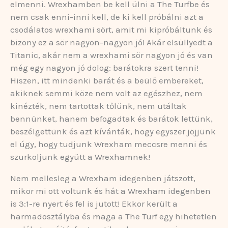
elmenni. Wrexhamben be kell ülni a The Turfbe és
nem csak enni-inni kell, de ki kell próbálni azt a
csodálatos wrexhami sört, amit mi kipróbáltunk és
bizony ez a sör nagyon-nagyon jó! Akár elsüllyedt a
Titanic, akár nem a wrexhami sör nagyon jó és van
még egy nagyon jó dolog: barátokra szert tenni!
Hiszen, itt mindenki barát és a beülő embereket,
akiknek semmi köze nem volt az egészhez, nem
kinézték, nem tartottak tőlünk, nem utáltak
bennünket, hanem befogadtak és barátok lettünk,
beszélgettünk és azt kívánták, hogy egyszer jöjjünk
el úgy, hogy tudjunk Wrexham meccsre menni és
szurkoljunk együtt a Wrexhamnek!
Nem mellesleg a Wrexham idegenben játszott,
mikor mi ott voltunk és hát a Wrexham idegenben
is 3:1-re nyert és fel is jutott! Ekkor került a
harmadosztályba és maga a The Turf egy hihetetlen