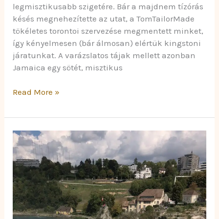
legmisztikusabb szigetére. Bár a majdnem tízórás
késés megnehezítette az utat, a TomTailorMade
tökéletes torontoi szervezése megmentett minket,
így kényelmesen (bár álmosan) elértük kingstoni
járatunkat. A varázslatos tájak mellett azonban
Jamaica egy sötét, misztikus
Read More »
Egy
Felejthetetlen
Nap
Svájc
Szívében:
A
Rajna-