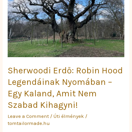
Legendáinak
Nyomában
–
Egy
Kaland,
Amit
Nem
Szabad
Kihagyni!
Sherwoodi Erdő: Robin Hood
Legendáinak Nyomában –
Egy Kaland, Amit Nem
Szabad Kihagyni!
Leave a Comment
/
Úti élmények
/
tomtailormade.hu