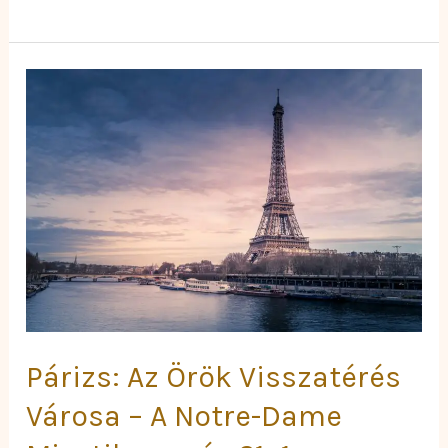
Párizs:
Az
Örök
Visszatérés
Városa
–
A
Notre-
Dame
Misztikuma
és
21+1
Párizs: Az Örök Visszatérés
Kihagyhatatlan
Élmény
Városa – A Notre-Dame