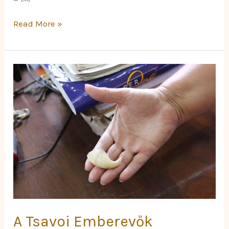
Read More »
A
Tsavoi
Emberevők
Árnyékában
A Tsavoi Emberevők