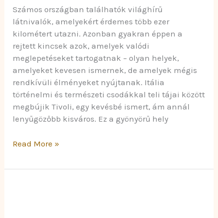
Számos országban találhatók világhírű
látnivalók, amelyekért érdemes több ezer
kilométert utazni. Azonban gyakran éppen a
rejtett kincsek azok, amelyek valódi
meglepetéseket tartogatnak – olyan helyek,
amelyeket kevesen ismernek, de amelyek mégis
rendkívüli élményeket nyújtanak. Itália
történelmi és természeti csodákkal teli tájai között
megbújik Tivoli, egy kevésbé ismert, ám annál
lenyűgözőbb kisváros. Ez a gyönyörű hely
Read More »
Hogyan
Spórolj
Az