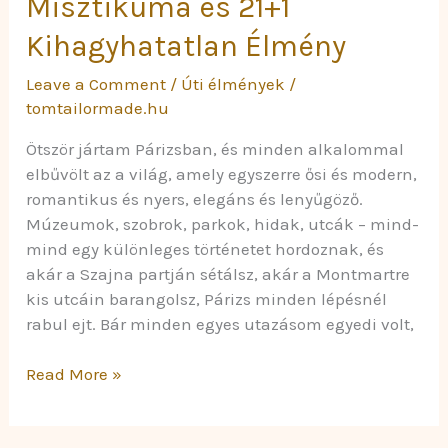
Misztikuma és 21+1
Kihagyhatatlan Élmény
Leave a Comment
/
Úti élmények
/
tomtailormade.hu
Ötször jártam Párizsban, és minden alkalommal
elbűvölt az a világ, amely egyszerre ősi és modern,
romantikus és nyers, elegáns és lenyűgöző.
Múzeumok, szobrok, parkok, hidak, utcák – mind-
mind egy különleges történetet hordoznak, és
akár a Szajna partján sétálsz, akár a Montmartre
kis utcáin barangolsz, Párizs minden lépésnél
rabul ejt. Bár minden egyes utazásom egyedi volt,
Read More »