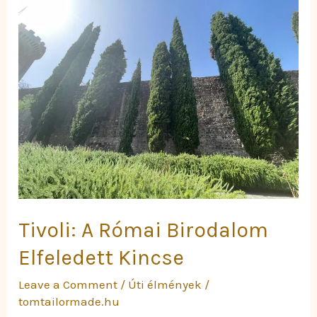
A
Római
Birodalom
Elfeledett
Kincse
Tivoli: A Római Birodalom
Elfeledett Kincse
Leave a Comment
/
Úti élmények
/
tomtailormade.hu