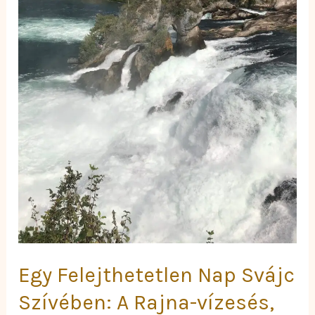
vízesés,
Schaffhausen
és
Zürich
Élményei
Egy Felejthetetlen Nap Svájc
Szívében: A Rajna-vízesés,