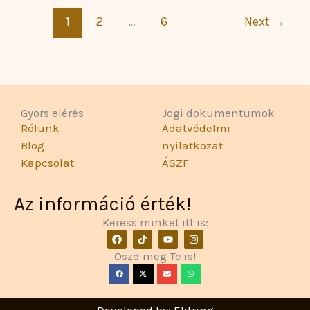
1
2
…
6
Next
→
Gyors elérés
Jogi dokumentumok
Rólunk
Adatvédelmi
Blog
nyilatkozat
Kapcsolat
ÁSZF
Az információ érték!
Keress minket itt is:
F
T
Y
I
a
i
o
n
c
k
u
s
Oszd meg Te is!
e
t
t
t
b
o
u
a
o
k
b
g
o
e
r
k
a
Developed by: Elitring