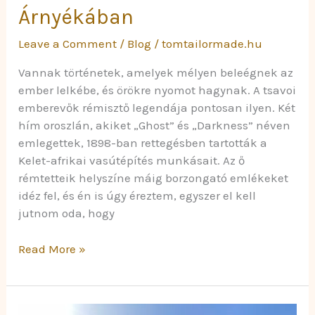
Árnyékában
Leave a Comment
/
Blog
/
tomtailormade.hu
Vannak történetek, amelyek mélyen beleégnek az
ember lelkébe, és örökre nyomot hagynak. A tsavoi
emberevők rémisztő legendája pontosan ilyen. Két
hím oroszlán, akiket „Ghost” és „Darkness” néven
emlegettek, 1898-ban rettegésben tartották a
Kelet-afrikai vasútépítés munkásait. Az ő
rémtetteik helyszíne máig borzongató emlékeket
idéz fel, és én is úgy éreztem, egyszer el kell
jutnom oda, hogy
Read More »
Tivoli: