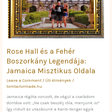
Fehér
Boszorkány
Legendája:
Jamaica
Misztikus
Oldala
Rose Hall és a Fehér
Boszorkány Legendája:
Jamaica Misztikus Oldala
Leave a Comment
/
Úti élmények
/
tomtailormade.hu
Jamaica régóta vonzott, de végül a családom
döntése volt: „Ne csak beszélj róla, menjünk is!”
Így indult az utazásunk a Karib-tenger egyik