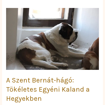
A
Szent
Bernát-
hágó:
Tökéletes
Egyéni
Kaland
a
Hegyekben
A Szent Bernát-hágó:
Tökéletes Egyéni Kaland a
Hegyekben