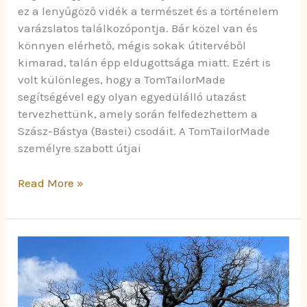
ez a lenyűgöző vidék a természet és a történelem
varázslatos találkozópontja. Bár közel van és
könnyen elérhető, mégis sokak útitervéből
kimarad, talán épp eldugottsága miatt. Ezért is
volt különleges, hogy a TomTailorMade
segítségével egy olyan egyedülálló utazást
tervezhettünk, amely során felfedezhettem a
Szász-Bástya (Bastei) csodáit. A TomTailorMade
személyre szabott útjai
Read More »
Sherwoodi
Erdő:
Robin
Hood