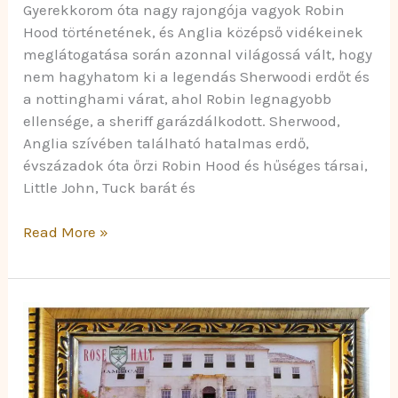
Gyerekkorom óta nagy rajongója vagyok Robin
Hood történetének, és Anglia középső vidékeinek
meglátogatása során azonnal világossá vált, hogy
nem hagyhatom ki a legendás Sherwoodi erdőt és
a nottinghami várat, ahol Robin legnagyobb
ellensége, a sheriff garázdálkodott. Sherwood,
Anglia szívében található hatalmas erdő,
évszázadok óta őrzi Robin Hood és hűséges társai,
Little John, Tuck barát és
Read More »
Rose
Hall
és
a