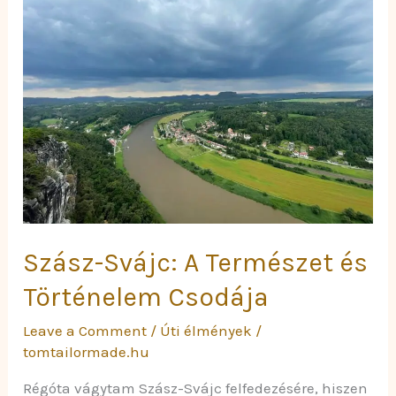
A
Természet
és
Történelem
Csodája
Szász-Svájc: A Természet és
Történelem Csodája
Leave a Comment
/
Úti élmények
/
tomtailormade.hu
Régóta vágytam Szász-Svájc felfedezésére, hiszen