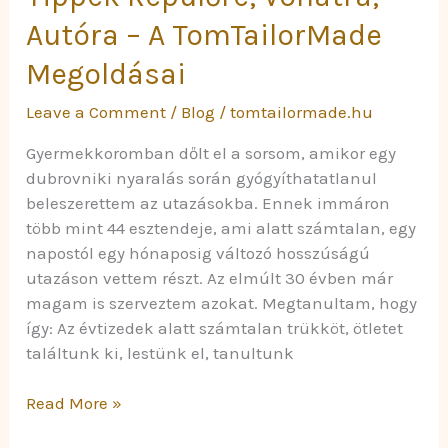
Autóra – A TomTailorMade
Megoldásai
Leave a Comment
/
Blog
/
tomtailormade.hu
Gyermekkoromban dőlt el a sorsom, amikor egy
dubrovniki nyaralás során gyógyíthatatlanul
beleszerettem az utazásokba. Ennek immáron
több mint 44 esztendeje, ami alatt számtalan, egy
napostól egy hónaposig változó hosszúságú
utazáson vettem részt. Az elmúlt 30 évben már
magam is szerveztem azokat. Megtanultam, hogy
így: Az évtizedek alatt számtalan trükköt, ötletet
találtunk ki, lestünk el, tanultunk
Read More »