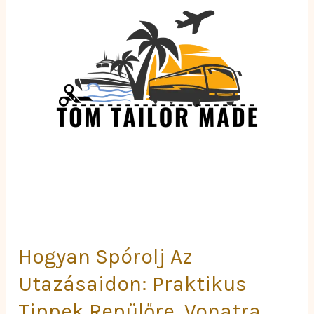
Utazásaidon:
Praktikus
Tippek
Repülőre,
Vonatra,
Autóra
–
A
TomTailorMade
Megoldásai
Hogyan Spórolj Az
Utazásaidon: Praktikus
Tippek Repülőre, Vonatra,