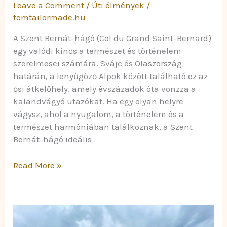
Leave a Comment
/
Úti élmények
/
tomtailormade.hu
A Szent Bernát-hágó (Col du Grand Saint-Bernard)
egy valódi kincs a természet és történelem
szerelmesei számára. Svájc és Olaszország
határán, a lenyűgöző Alpok között található ez az
ősi átkelőhely, amely évszázadok óta vonzza a
kalandvágyó utazókat. Ha egy olyan helyre
vágysz, ahol a nyugalom, a történelem és a
természet harmóniában találkoznak, a Szent
Bernát-hágó ideális
Read More »
Szász-
Svájc: